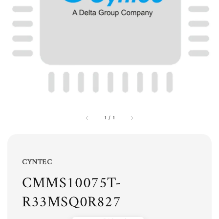
1
/
1
CYNTEC
CMMS10075T-
R33MSQ0R827