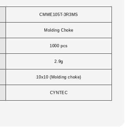
CMME105T-3R3MS
Molding Choke
1000 pcs
2.9g
10x10 (Molding choke)
CYNTEC