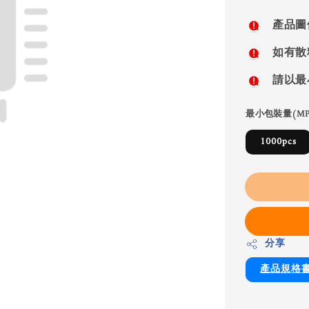
price
產品圖
如有散
請以最
最小包裝量(MP
1000pcs
分享
產品規格