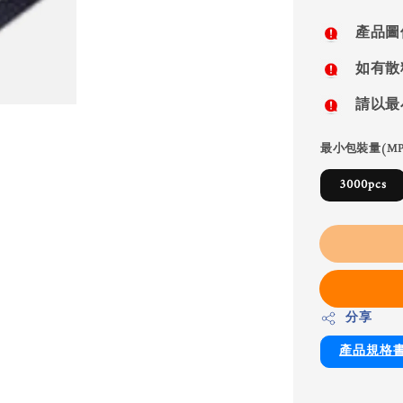
price
產品圖
如有散
請以最
最小包裝量(MP
3000pcs
分享
產品規格