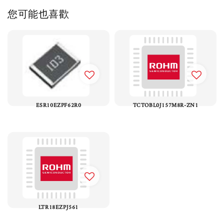
您可能也喜歡
ESR10EZPF62R0
TCTOBL0J157M8R-ZN1
LTR18EZPJ561