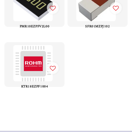
PMR10EZPFV2L00
SFR01MZPJ102
KTR18EZPF1004