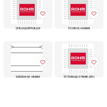
LTR10LEZPFLR220
TCOB1E156M8R
SDER041H-1R0MS
TCTOBL0J157M8R-ZN1