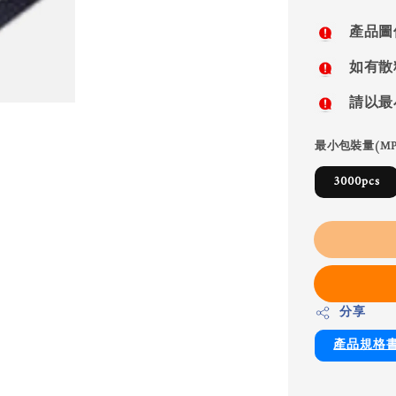
price
產品圖
如有散
請以最
最小包裝量(MP
3000pcs
分享
產品規格