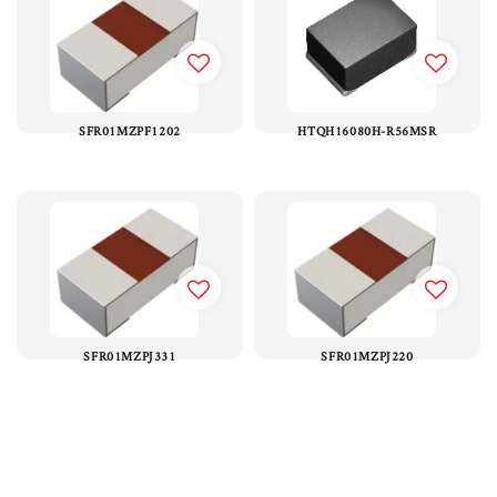
SFR01MZPF1202
HTQH16080H-R56MSR
SFR01MZPJ331
SFR01MZPJ220