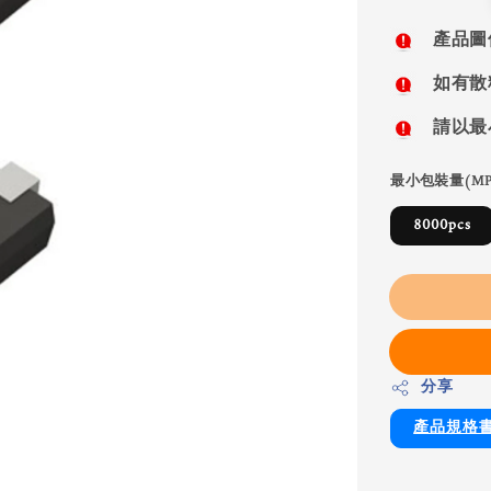
price
產品圖
如有散
請以最
最小包裝量(MP
8000pcs
分享
產品規格