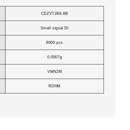
CDZVT2R6.8B
Small signal DI
8000 pcs
0.0007g
VMN2M
ROHM