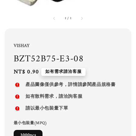
1
/
1
VISHAY
BZT52B75-E3-08
Regular
NT$ 0.90
如有需求請洽客服
price
產品圖像僅供參考，詳情請參閱產品規格書
如有散料需求，請洽詢客服
請以最小包裝量下單
最小包裝量(MPQ)
3000pcs