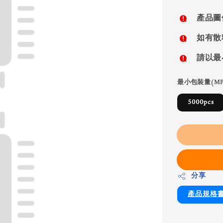
price
產品圖
如有散
請以最
最小包裝量(MP
5000pcs
分享
產品規格