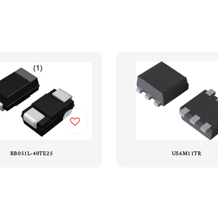
RB051L-40TE25
US6M11TR