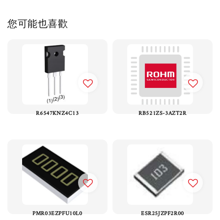
您可能也喜歡
R6547KNZ4C13
RB521ZS-3AZT2R
PMR03EZPFU10L0
ESR25JZPF2R00