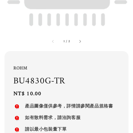
1
/
2
ROHM
BU4830G-TR
Regular
NT$ 10.00
price
產品圖像僅供參考，詳情請參閱產品規格書
如有散料需求，請洽詢客服
請以最小包裝量下單