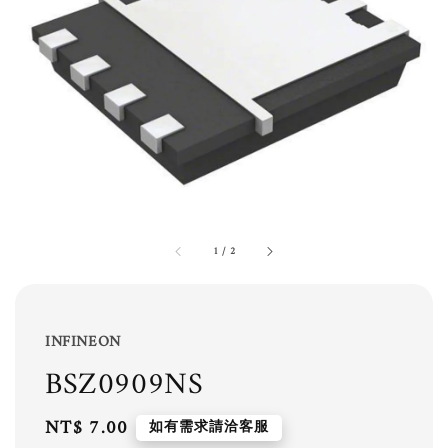
1
/
2
INFINEON
BSZ0909NS
Regular
NT$ 7.00
如有需求請洽客服