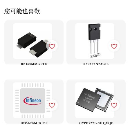
您可能也喜歡
RB160MM-90TR
R6038YNZ4C13
IR3567BMTRPBF
CYPD7271-68LQXQT