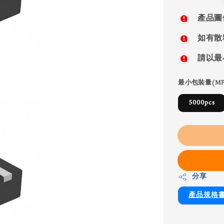
price
產品圖
如有散
請以最
最小包裝量(MP
5000pcs
分享
產品規格