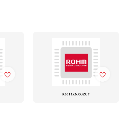
R6011KNXGZC7