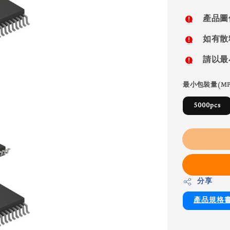
price
產品圖
如有散
請以最
最小包裝量(MP
5000pcs
分享
產品規格