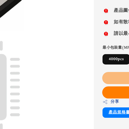
price
產品圖
如有散
請以最
最小包裝量(MP
4000pcs
分享
產品規格