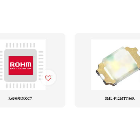
R6509KNXC7
SML-P12MTT86R