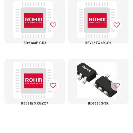
BD9488F-GE2
RFV15TG6SGC9
R6011ENXGZC7
BD5230G-TR