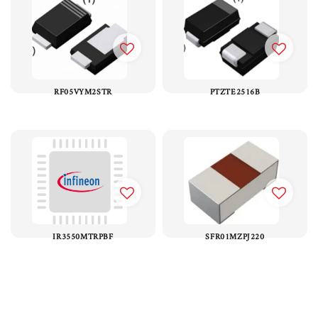
RF05VYM2STR
PTZTE2516B
IR3550MTRPBF
SFR01MZPJ220