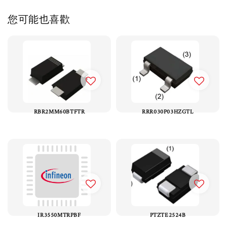
您可能也喜歡
RBR2MM60BTFTR
RRR030P03HZGTL
IR3550MTRPBF
PTZTE2524B