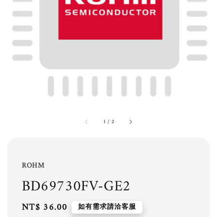
1
/
2
ROHM
BD69730FV-GE2
Regular
NT$ 36.00
如有需求請洽客服