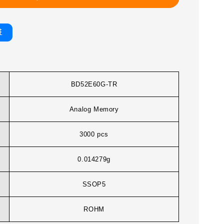
書
BD52E60G-TR
Analog Memory
3000 pcs
0.014279g
SSOP5
ROHM