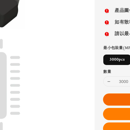
price
產品圖
如有散
請以最
最小包裝量(MP
3000pcs
數量