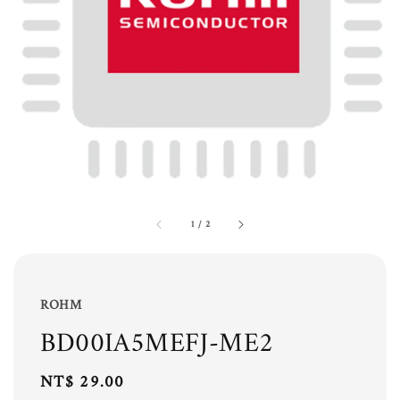
1
/
2
ROHM
BD00IA5MEFJ-ME2
Regular
NT$ 29.00