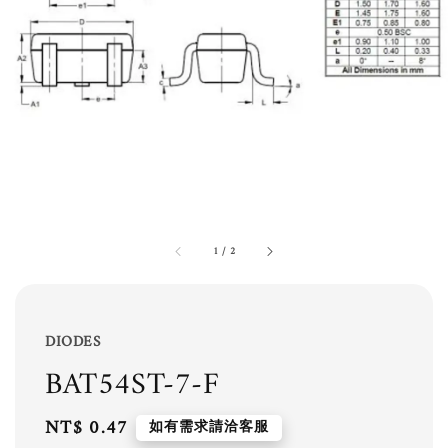
1
/
2
DIODES
BAT54ST-7-F
Regular
NT$ 0.47
如有需求請洽客服