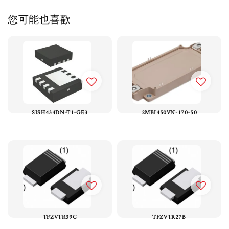
您可能也喜歡
SISH434DN-T1-GE3
2MBI450VN-170-50
TFZVTR39C
TFZVTR27B