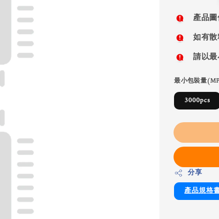
price
產品圖
如有散
請以最
最小包裝量(MP
3000pcs
分享
產品規格