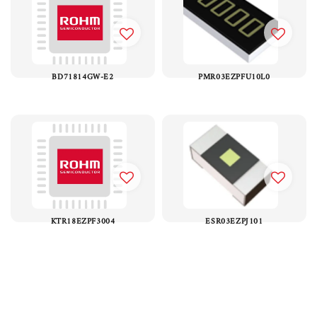
BD71814GW-E2
PMR03EZPFU10L0
KTR18EZPF3004
ESR03EZPJ101