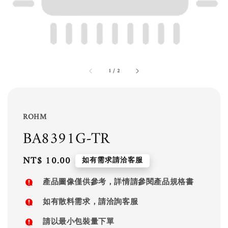
1
/
2
ROHM
BA8391G-TR
Regular
NT$ 10.00
如有需求請洽客服
price
產品圖像僅供參考，詳情請參閱產品規格書
如有散料需求，請洽詢客服
請以最小包裝量下單