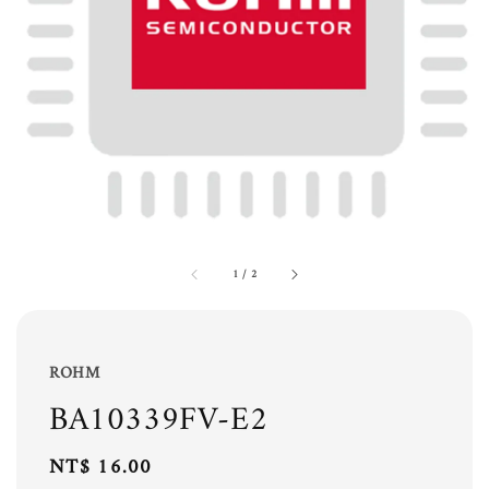
1
/
2
ROHM
BA10339FV-E2
Regular
NT$ 16.00