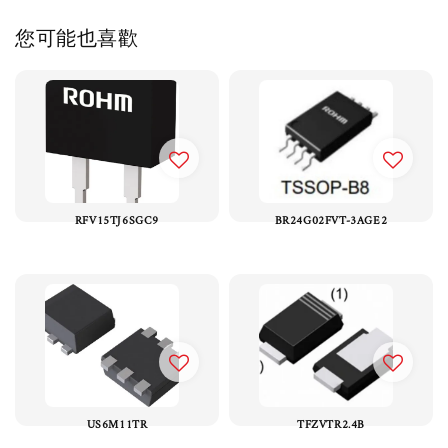
您可能也喜歡
RFV15TJ6SGC9
BR24G02FVT-3AGE2
US6M11TR
TFZVTR2.4B