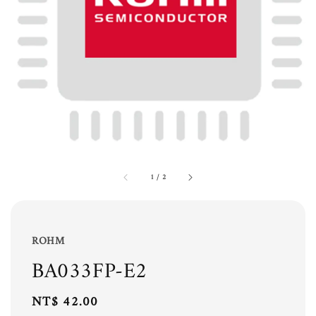
1
/
2
ROHM
BA033FP-E2
Regular
NT$ 42.00