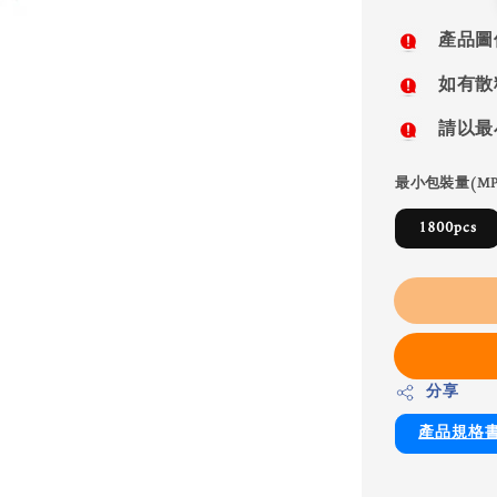
price
產品圖
如有散
請以最
最小包裝量(MP
1800pcs
分享
產品規格