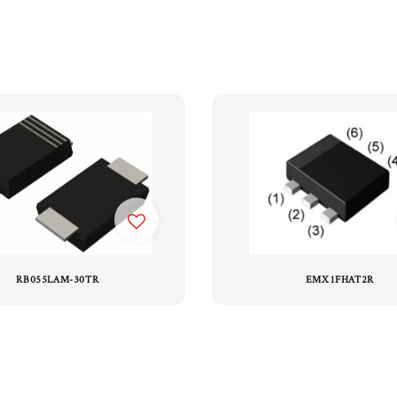
RB055LAM-30TR
EMX1FHAT2R