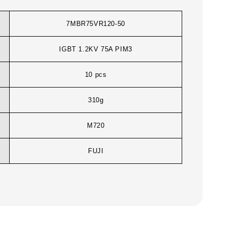
7MBR75VR120-50
IGBT 1.2KV 75A PIM3
10 pcs
310g
M720
FUJI