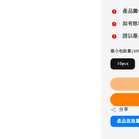
price
產品圖
如有散
請以最
最小包裝量(MP
10pcs
分享
產品規格