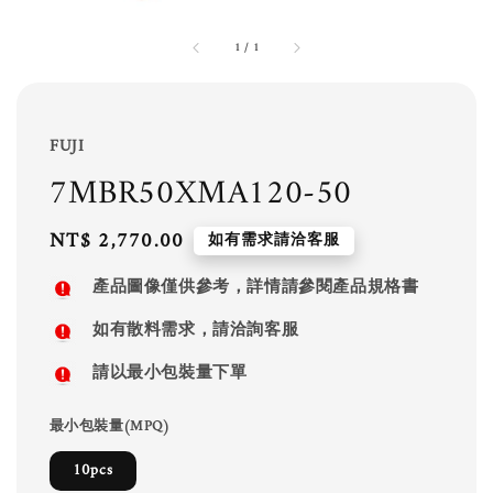
1
/
1
FUJI
7MBR50XMA120-50
Regular
NT$ 2,770.00
如有需求請洽客服
price
產品圖像僅供參考，詳情請參閱產品規格書
如有散料需求，請洽詢客服
請以最小包裝量下單
最小包裝量(MPQ)
10pcs