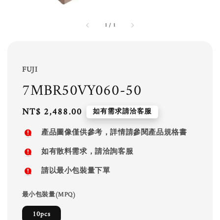
1
/
1
FUJI
7MBR50VY060-50
Regular
NT$ 2,488.00
如有需求請洽客服
price
產品圖像僅供參考，詳情請參閱產品規格書
如有散料需求，請洽詢客服
請以最小包裝量下單
最小包裝量(MPQ)
10pcs