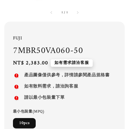
1
/
1
FUJI
7MBR50VA060-50
Regular
NT$ 2,383.00
如有需求請洽客服
price
產品圖像僅供參考，詳情請參閱產品規格書
如有散料需求，請洽詢客服
請以最小包裝量下單
最小包裝量(MPQ)
10pcs