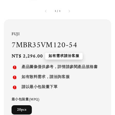
1
/
1
FUJI
7MBR35VM120-54
Regular
NT$ 2,296.00
如有需求請洽客服
price
產品圖像僅供參考，詳情請參閱產品規格書
如有散料需求，請洽詢客服
請以最小包裝量下單
最小包裝量(MPQ)
20pcs