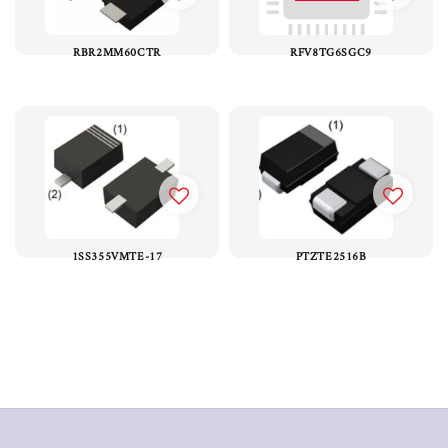
RBR2MM60CTR
RFV8TG6SGC9
1SS355VMTE-17
PTZTE2516B