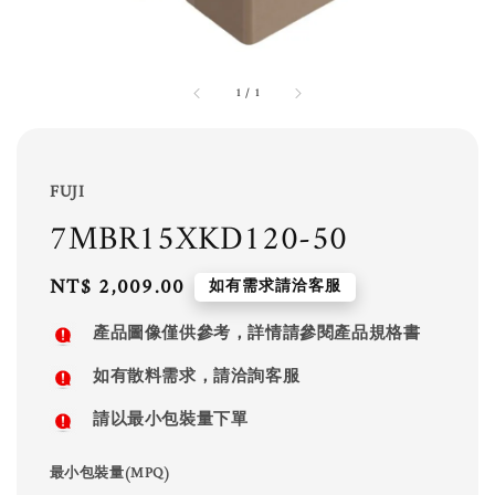
1
/
1
FUJI
7MBR15XKD120-50
Regular
NT$ 2,009.00
如有需求請洽客服
price
產品圖像僅供參考，詳情請參閱產品規格書
如有散料需求，請洽詢客服
請以最小包裝量下單
最小包裝量(MPQ)