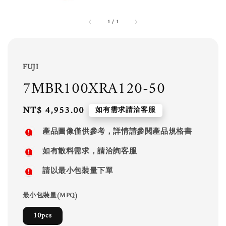
1
/
1
FUJI
7MBR100XRA120-50
Regular
NT$ 4,953.00
如有需求請洽客服
price
產品圖像僅供參考，詳情請參閱產品規格書
如有散料需求，請洽詢客服
請以最小包裝量下單
最小包裝量(MPQ)
10pcs