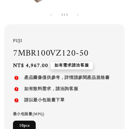
1
/
1
FUJI
7MBR100VZ120-50
Regular
NT$ 4,967.00
如有需求請洽客服
price
產品圖像僅供參考，詳情請參閱產品規格書
如有散料需求，請洽詢客服
請以最小包裝量下單
最小包裝量(MPQ)
10pcs