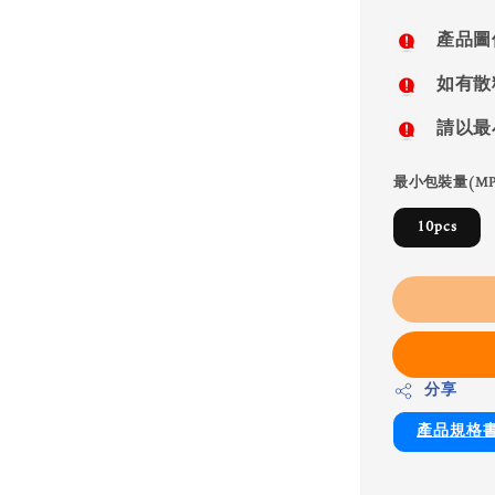
price
產品圖
如有散
請以最
最小包裝量(MP
10pcs
分享
產品規格