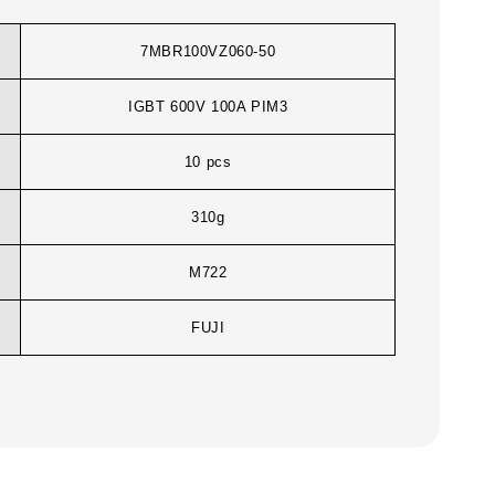
7MBR100VZ060-50
IGBT 600V 100A PIM3
10 pcs
310g
M722
FUJI