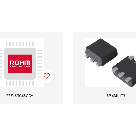
RFV15TG6SGC9
US6M11TR