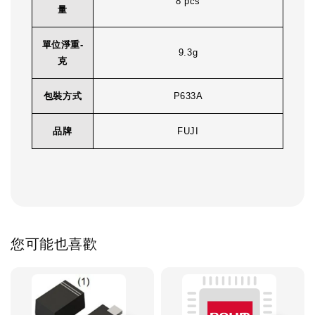
8 pcs
量
單位淨重-
9.3g
克
包裝方式
P633A
品牌
FUJI
您可能也喜歡