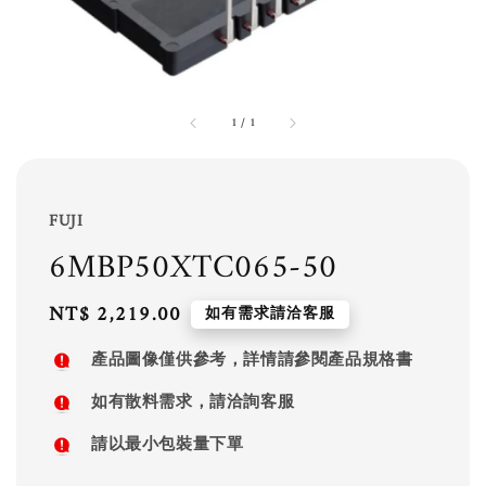
1
/
1
FUJI
6MBP50XTC065-50
Regular
NT$ 2,219.00
如有需求請洽客服
price
產品圖像僅供參考，詳情請參閱產品規格書
如有散料需求，請洽詢客服
請以最小包裝量下單