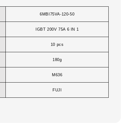
6MBI75VA-120-50
IGBT 200V 75A 6 IN 1
10 pcs
180g
M636
FUJI