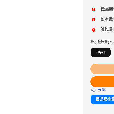
price
產品圖
如有散
請以最
最小包裝量(MP
10pcs
分享
產品規格