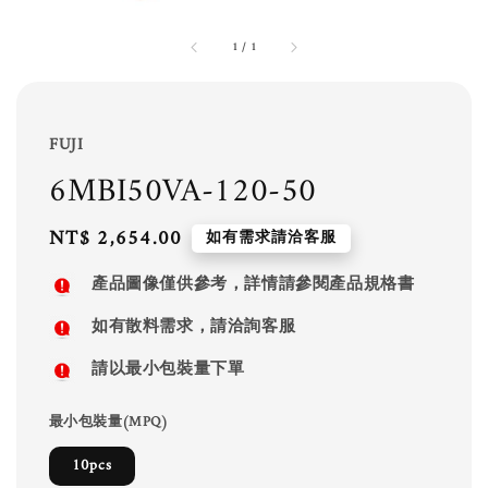
1
/
1
FUJI
6MBI50VA-120-50
Regular
NT$ 2,654.00
如有需求請洽客服
price
產品圖像僅供參考，詳情請參閱產品規格書
如有散料需求，請洽詢客服
請以最小包裝量下單
最小包裝量(MPQ)
10pcs