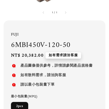
1
/
1
FUJI
6MBI450V-120-50
Regular
NT$ 20,382.00
如有需求請洽客服
price
產品圖像僅供參考，詳情請參閱產品規格書
如有散料需求，請洽詢客服
請以最小包裝量下單
最小包裝量(MPQ)
2pcs