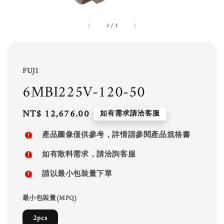
1
/
1
FUJI
6MBI225V-120-50
Regular
NT$ 12,676.00
如有需求請洽客服
price
產品圖像僅供參考，詳情請參閱產品規格書
如有散料需求，請洽詢客服
請以最小包裝量下單
最小包裝量(MPQ)
2pcs