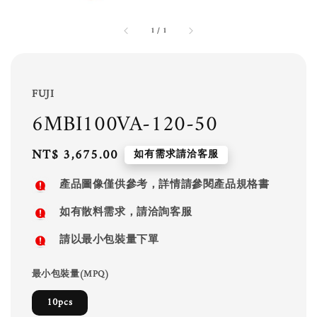
1
/
1
FUJI
6MBI100VA-120-50
Regular
NT$ 3,675.00
如有需求請洽客服
price
產品圖像僅供參考，詳情請參閱產品規格書
如有散料需求，請洽詢客服
請以最小包裝量下單
最小包裝量(MPQ)
10pcs