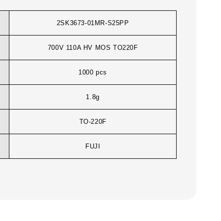
2SK3673-01MR-S25PP
700V 110A HV MOS TO220F
1000 pcs
1.8g
TO-220F
FUJI