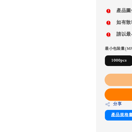
price
產品圖
如有散
請以最
最小包裝量(MP
1000pcs
分享
產品規格