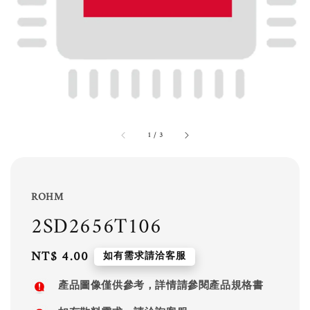
1
/
3
ROHM
2SD2656T106
Regular
NT$ 4.00
如有需求請洽客服
price
產品圖像僅供參考，詳情請參閱產品規格書