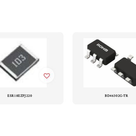
ESR18EZPJ220
BD46302G-TR