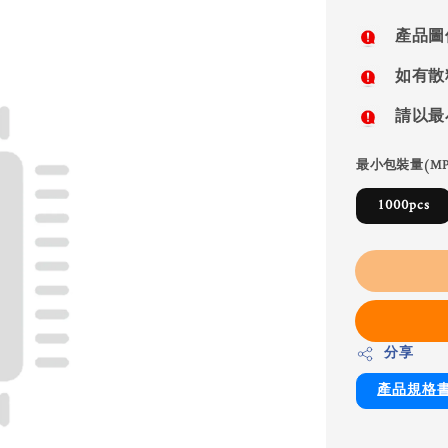
price
產品圖
如有散
請以最
最小包裝量(MP
1000pcs
分享
產品規格