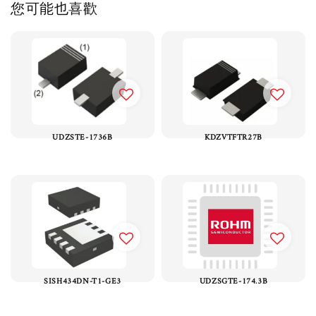
您可能也喜歡
UDZSTE-1736B
KDZVTFTR27B
SISH434DN-T1-GE3
UDZSGTE-174.3B