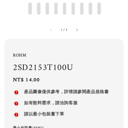
1
/
2
ROHM
2SD2153T100U
Regular
NT$ 14.00
price
產品圖像僅供參考，詳情請參閱產品規格書
如有散料需求，請洽詢客服
請以最小包裝量下單