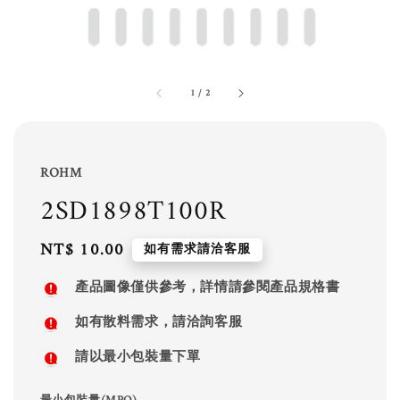
1
/
2
ROHM
2SD1898T100R
Regular
NT$ 10.00
如有需求請洽客服
price
產品圖像僅供參考，詳情請參閱產品規格書
如有散料需求，請洽詢客服
請以最小包裝量下單