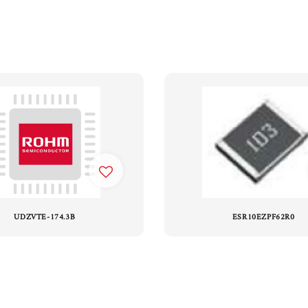
UDZVTE-174.3B
ESR10EZPF62R0