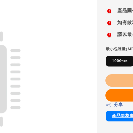
price
產品圖
如有散
請以最
最小包裝量(MP
1000pcs
分享
產品規格