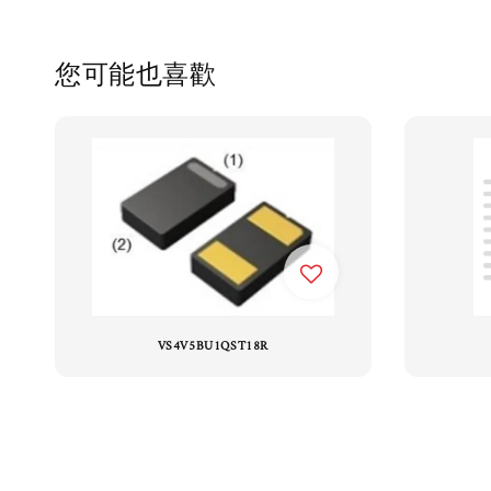
您可能也喜歡
VS4V5BU1QST18R