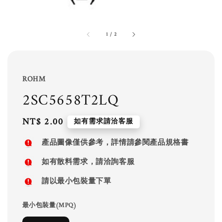
1
/
2
ROHM
2SC5658T2LQ
Regular
NT$ 2.00
如有需求請洽客服
price
產品圖像僅供參考，詳情請參閱產品規格書
如有散料需求，請洽詢客服
請以最小包裝量下單
最小包裝量(MPQ)